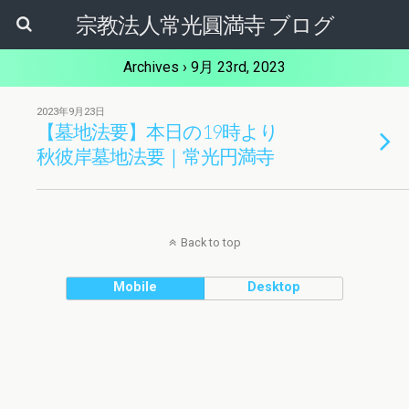
宗教法人常光圓満寺 ブログ
Archives › 9月 23rd, 2023
2023年9月23日
【墓地法要】本日の19時より
秋彼岸墓地法要｜常光円満寺
Back to top
Mobile
Desktop