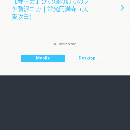
【寺ヨガ】ひな壇の前でのプ
チ贅沢ヨガ｜常光円満寺（大
阪吹田）
Back to top
Mobile
Desktop