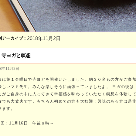
別アーカイブ :
2018年11月2日
寺ヨガと瞑想
18年11月2日
日は第１金曜日で寺ヨガを開催いたしました。約３０名もの方がご参
優しいマミ先生。みんな楽しそうに頑張っていましたよ。 ヨガの後は
まがご自身の中に入ってきて幸福感を味わっていただく瞑想を体験して
方でも大丈夫です。もちろん初めての方も大歓迎！興味のある方は是
ります。
次回：11月16日 午後８時～