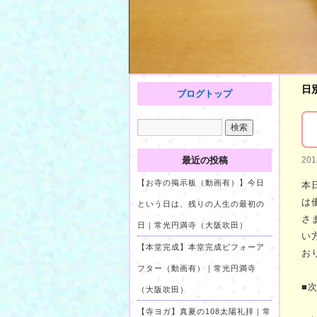
日
ブログトップ
最近の投稿
20
【お寺の掲示板（動画有）】今日
本
は
という日は、残りの人生の最初の
さ
日｜常光円満寺（大阪吹田）
い
【本堂完成】本堂完成ビフォーア
お
フター（動画有）｜常光円満寺
■
（大阪吹田）
【寺ヨガ】真夏の108太陽礼拝｜常