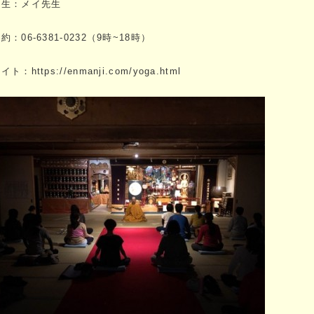
先生：メイ先生
約：06-6381-0232（9時~18時）
イト：https://enmanji.com/yoga.html