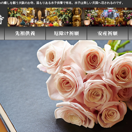
心の癒しを願う大阪のお寺。温もりある
水子供養
で有名。水子は美しい天国へ召されるのです。