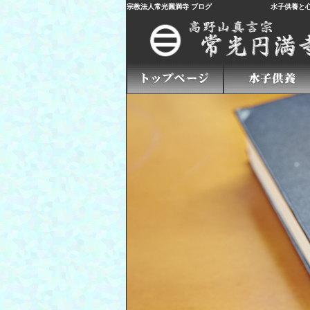
宗教法人常光圓満寺 ブログ
水子供養
と