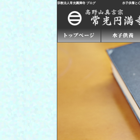
宗教法人常光圓満寺 ブログ
水子供養
と