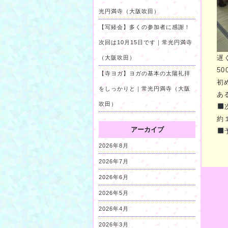
光円満寺（大阪吹田）
【写経会】多くの参加者に感謝！
次回は10月15日です｜常光円満寺
遅
（大阪吹田）
5
【寺ヨガ】ヨガの基本の太陽礼拝
初
をしっかりと｜常光円満寺（大阪
あ
吹田）
約
アーカイブ
2026年8月
2026年7月
2026年6月
2026年5月
2026年4月
2026年3月