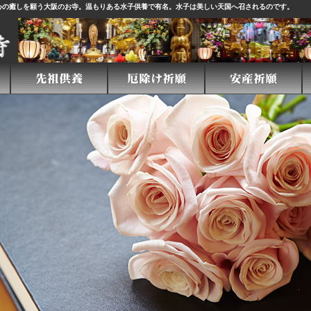
心の癒しを願う大阪のお寺。温もりある
水子供養
で有名。水子は美しい天国へ召されるのです。