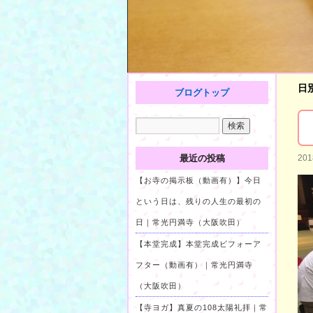
日
ブログトップ
最近の投稿
20
【お寺の掲示板（動画有）】今日
という日は、残りの人生の最初の
日｜常光円満寺（大阪吹田）
【本堂完成】本堂完成ビフォーア
フター（動画有）｜常光円満寺
（大阪吹田）
【寺ヨガ】真夏の108太陽礼拝｜常