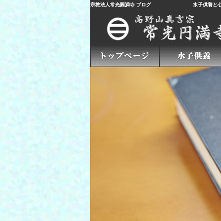
宗教法人常光圓満寺 ブログ
水子供養
と