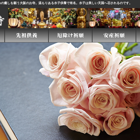
心の癒しを願う大阪のお寺。温もりある
水子供養
で有名。水子は美しい天国へ召されるのです。