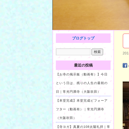
ブログトップ
20
最近の投稿
【お寺の掲示板（動画有）】今日
という日は、残りの人生の最初の
日｜常光円満寺（大阪吹田）
【本堂完成】本堂完成ビフォーア
フター（動画有）｜常光円満寺
（大阪吹田）
【寺ヨガ】真夏の108太陽礼拝｜常