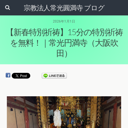
宗教法人常光圓満寺 ブログ
2026年1月1日
【新春特別祈祷】15分の特別祈祷
を無料！｜常光円満寺（大阪吹
田）