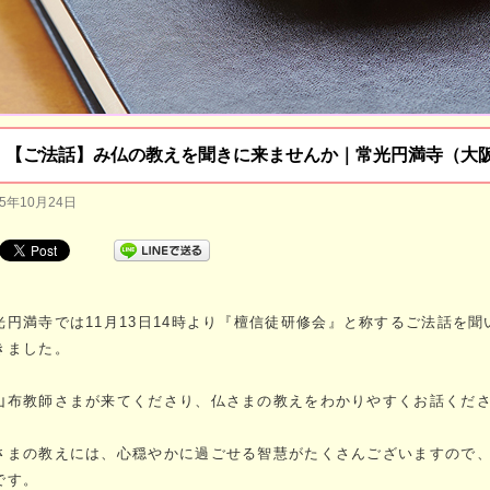
【ご法話】み仏の教えを聞きに来ませんか｜常光円満寺（大
25年10月24日
光円満寺では11月13日14時より『檀信徒研修会』と称するご法話を
きました。
山布教師さまが来てくださり、仏さまの教えをわかりやすくお話くだ
さまの教えには、心穏やかに過ごせる智慧がたくさんございますので
です。