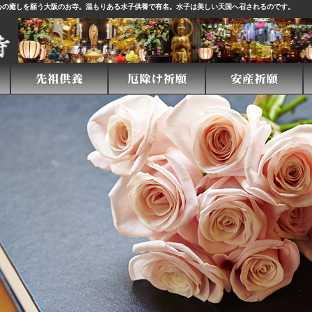
心の癒しを願う大阪のお寺。温もりある
水子供養
で有名。水子は美しい天国へ召されるのです。