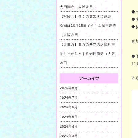
光円満寺（大阪吹田）
◆
【写経会】多くの参加者に感謝！
◆
次回は10月15日です｜常光円満寺
◆
（大阪吹田）
参
【寺ヨガ】ヨガの基本の太陽礼拝
をしっかりと｜常光円満寺（大阪
◆予
吹田）
1
アーカイブ
皆
2026年8月
2026年7月
2026年6月
2026年5月
2026年4月
2026年3月