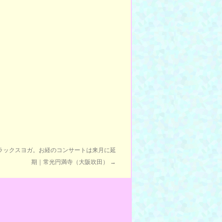
ラックスヨガ。お経のコンサートは来月に延
期｜常光円満寺（大阪吹田）
→