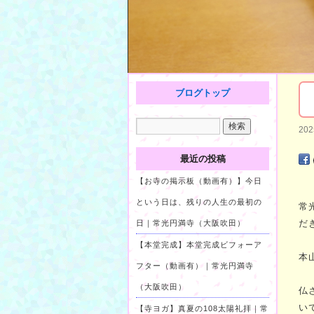
ブログトップ
20
最近の投稿
【お寺の掲示板（動画有）】今日
という日は、残りの人生の最初の
常
だ
日｜常光円満寺（大阪吹田）
【本堂完成】本堂完成ビフォーア
本
フター（動画有）｜常光円満寺
（大阪吹田）
仏
い
【寺ヨガ】真夏の108太陽礼拝｜常