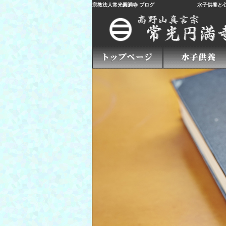
宗教法人常光圓満寺 ブログ
水子供養
と