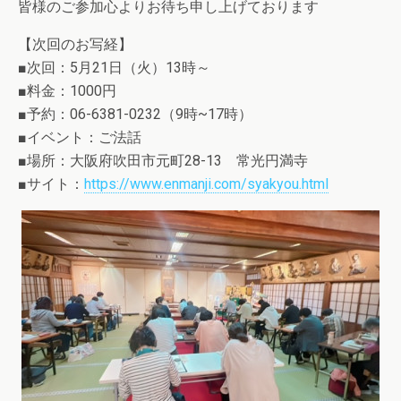
皆様のご参加心よりお待ち申し上げております
【次回のお写経】
■次回：5月21日（火）13時～
■料金：1000円
■予約：06-6381-0232（9時~17時）
■イベント：ご法話
■場所：大阪府吹田市元町28-13 常光円満寺
■サイト：
https://www.enmanji.com/syakyou.html