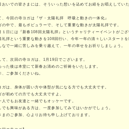
日おいでの皆さまには、そういった想いを込めてお経をお唱えしてい
て、今回の寺ヨガは『ザ・太陽礼拝 呼吸と動きの一体化』
ガの中で、最もポピュラーで、そして重要な動きが太陽礼拝です。
月１日には『新春108回太陽礼拝』というチャリティーイベントがご
陽礼拝という重要な動きを108回行い、今年一年の清々しいスタート
んなで一緒に苦しみを乗り越えて、一年の幸せをお祈りしましょう。
して、次回の寺ヨガは、1月19日でございます。
わった後は本堂にて新春お清めのご祈祷をいたします。
非、ご参加くださいね。
ヨガは、身体が固い方や体型が気になる方でも大丈夫です。
ガが初めての方でも大丈夫ですよ。
一人でもお友達と一緒でもオッケーです。
しでも興味がある方は、一度参加してみてはいかがでしょう。
さまのご参加、心よりお待ち申し上げております。