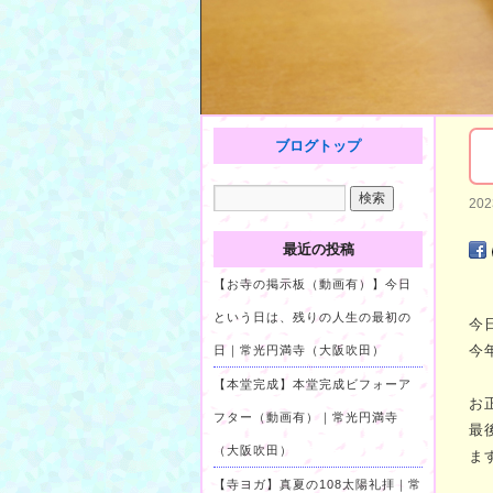
ブログトップ
20
最近の投稿
【お寺の掲示板（動画有）】今日
という日は、残りの人生の最初の
今
今
日｜常光円満寺（大阪吹田）
【本堂完成】本堂完成ビフォーア
お
フター（動画有）｜常光円満寺
最
（大阪吹田）
ま
【寺ヨガ】真夏の108太陽礼拝｜常