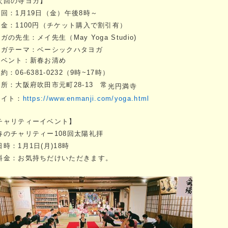
次回の寺ヨガ】
次回：1月19
日（金）午後8時～
料金：1100円（チケット購入で割引有）
ガの先生：メイ先生（May Yoga Studio)
ヨガテーマ：ベーシックハタヨガ
イベント：新春お清め
約：06-6381-0232（9時~17時）
場所：大阪府吹田市元町28-13 常
光円満寺
サイト：
https://www.enmanji.com/yoga.html
チャリティーイベント】
春のチャリティー108回太陽礼拝
日時：1月1日(月)18時
料金：お気持ちだけいただきます。