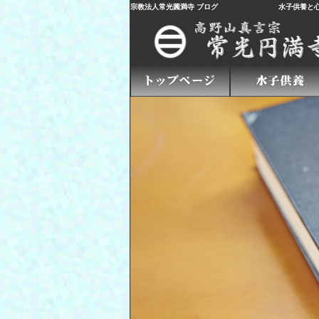
宗教法人常光圓満寺 ブログ
水子供養
と