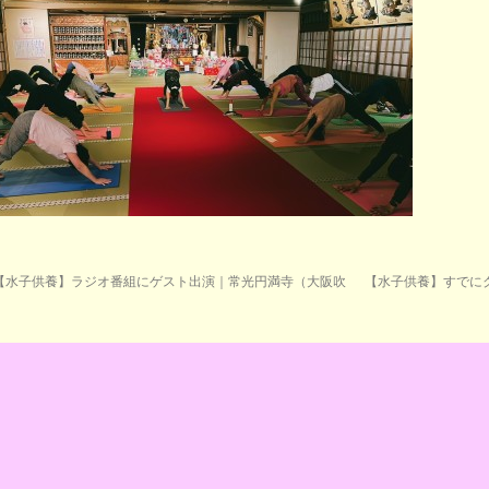
【水子供養】ラジオ番組にゲスト出演｜常光円満寺（大阪吹
【水子供養】すでに
）