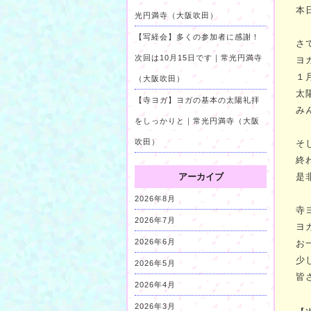
本
光円満寺（大阪吹田）
【写経会】多くの参加者に感謝！
さ
次回は10月15日です｜常光円満寺
ヨ
１
（大阪吹田）
太
【寺ヨガ】ヨガの基本の太陽礼拝
み
をしっかりと｜常光円満寺（大阪
吹田）
そ
終
アーカイブ
是
2026年8月
寺
2026年7月
ヨ
2026年6月
お
少
2026年5月
皆
2026年4月
2026年3月