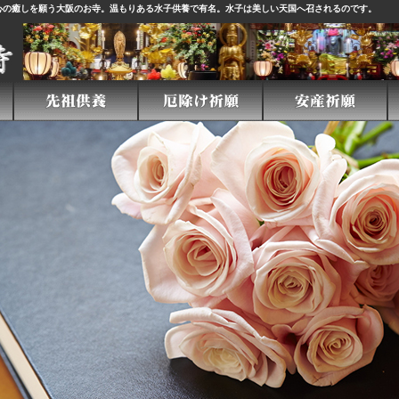
心の癒しを願う大阪のお寺。温もりある
水子供養
で有名。水子は美しい天国へ召されるのです。