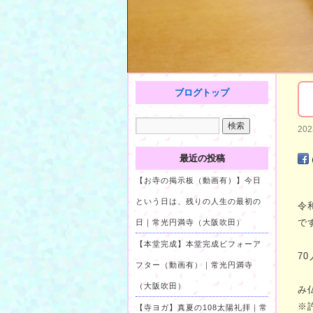
ブログトップ
20
最近の投稿
【お寺の掲示板（動画有）】今日
という日は、残りの人生の最初の
令
で
日｜常光円満寺（大阪吹田）
【本堂完成】本堂完成ビフォーア
7
フター（動画有）｜常光円満寺
（大阪吹田）
み
※
【寺ヨガ】真夏の108太陽礼拝｜常