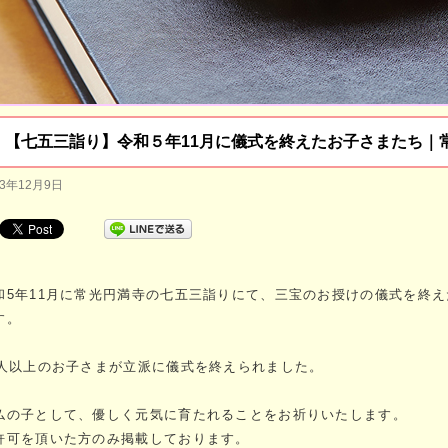
【七五三詣り】令和５年11月に儀式を終えたお子さまたち｜
23年12月9日
和5年11月に常光円満寺の七五三詣りにて、三宝のお授けの儀式を終
す。
0人以上のお子さまが立派に儀式を終えられました。
仏の子として、優しく元気に育たれることをお祈りいたします。
許可を頂いた方のみ掲載しております。