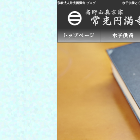
宗教法人常光圓満寺 ブログ
水子供養
と