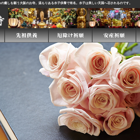
心の癒しを願う大阪のお寺。温もりある
水子供養
で有名。水子は美しい天国へ召されるのです。