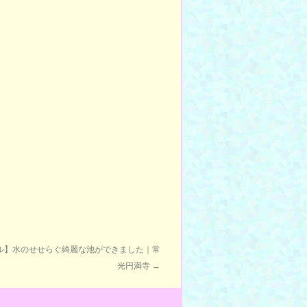
ル】水のせせらぐ綺麗な池ができました｜常
光円満寺
→