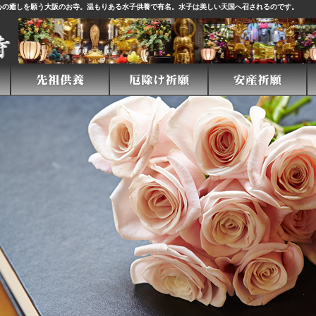
心の癒しを願う大阪のお寺。温もりある
水子供養
で有名。水子は美しい天国へ召されるのです。