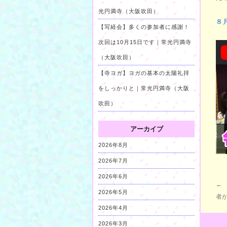
光円満寺（大阪吹田）
８
【写経会】多くの参加者に感謝！
次回は10月15日です｜常光円満寺
（大阪吹田）
【寺ヨガ】ヨガの基本の太陽礼拝
をしっかりと｜常光円満寺（大阪
吹田）
アーカイブ
2026年8月
2026年7月
2026年6月
←
2026年5月
者
2026年4月
2026年3月