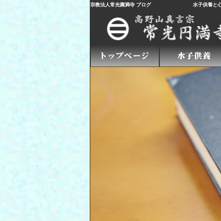
宗教法人常光圓満寺 ブログ
水子供養
と