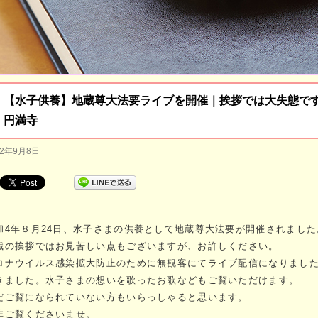
【水子供養】地蔵尊大法要ライブを開催｜挨拶では大失態で
円満寺
22年9月8日
和4年８月24日、水子さまの供養として地蔵尊大法要が開催されました
職の挨拶ではお見苦しい点もございますが、お許しください。
ロナウイルス感染拡大防止のために無観客にてライブ配信になりまし
きました。水子さまの想いを歌ったお歌などもご覧いただけます。
だご覧になられていない方もいらっしゃると思います。
非ご覧くださいませ。