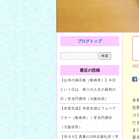
ブログトップ
20
最近の投稿
【お寺の掲示板（動画有）】今日
という日は、残りの人生の最初の
日｜常光円満寺（大阪吹田）
令
住
【本堂完成】本堂完成ビフォーア
コ
フター（動画有）｜常光円満寺
だ
（大阪吹田）
ま
【寺ヨガ】真夏の108太陽礼拝｜常
是