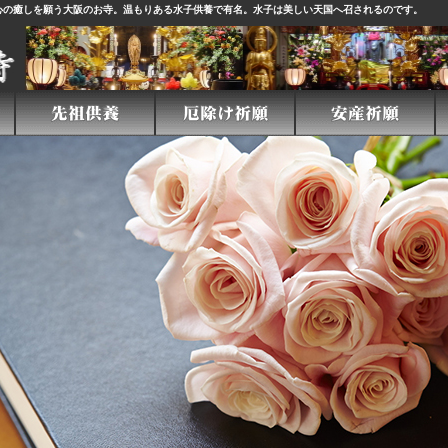
心の癒しを願う大阪のお寺。温もりある
水子供養
で有名。水子は美しい天国へ召されるのです。