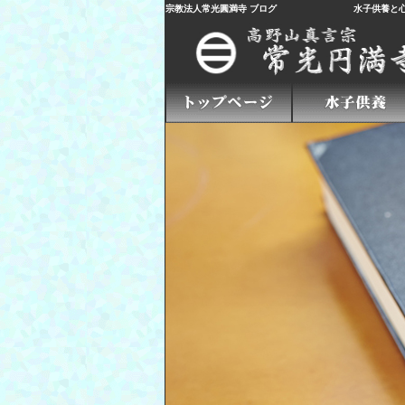
宗教法人常光圓満寺 ブログ
水子供養
と