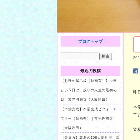
ブログトップ
20
最近の投稿
【お寺の掲示板（動画有）】今日
という日は、残りの人生の最初の
昨
日｜常光円満寺（大阪吹田）
本
【本堂完成】本堂完成ビフォーア
て
フター（動画有）｜常光円満寺
（大阪吹田）
皆
【寺ヨガ】真夏の108太陽礼拝｜常