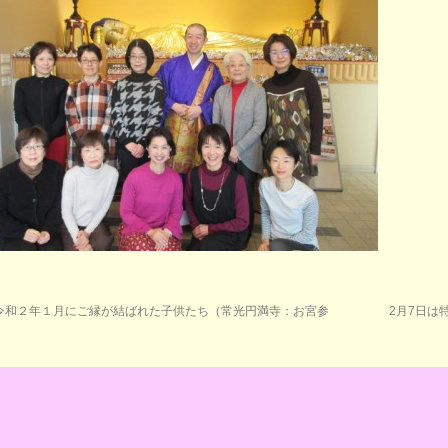
令和２年１月にご縁が結ばれた子供たち（常光円満寺：お宮参
2月7日は
）