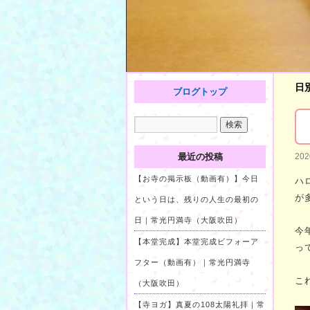
日
ブログトップ
最近の投稿
20
【お寺の掲示板（動画有）】今日
ハ
が
という日は、残りの人生の最初の
日｜常光円満寺（大阪吹田）
今
【本堂完成】本堂完成ビフォーア
っ
フター（動画有）｜常光円満寺
こ
（大阪吹田）
【寺ヨガ】真夏の108太陽礼拝｜常