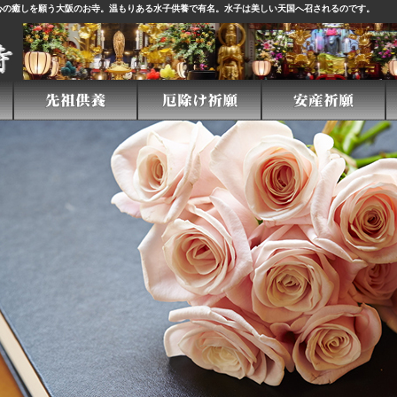
心の癒しを願う大阪のお寺。温もりある
水子供養
で有名。水子は美しい天国へ召されるのです。