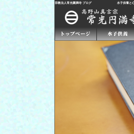
宗教法人常光圓満寺 ブログ
水子供養
と