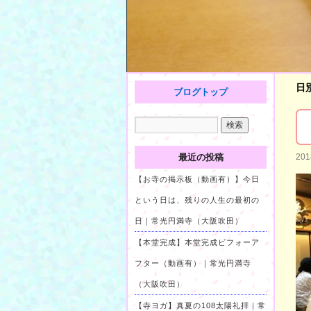
日
ブログトップ
最近の投稿
20
【お寺の掲示板（動画有）】今日
という日は、残りの人生の最初の
日｜常光円満寺（大阪吹田）
【本堂完成】本堂完成ビフォーア
フター（動画有）｜常光円満寺
（大阪吹田）
【寺ヨガ】真夏の108太陽礼拝｜常