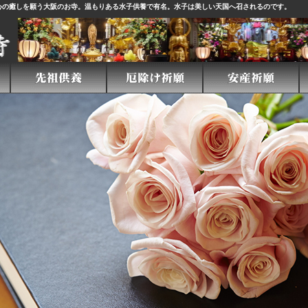
心の癒しを願う大阪のお寺。温もりある
水子供養
で有名。水子は美しい天国へ召されるのです。