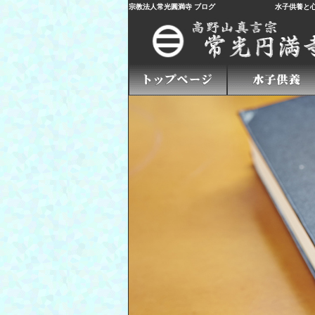
宗教法人常光圓満寺 ブログ
水子供養
と