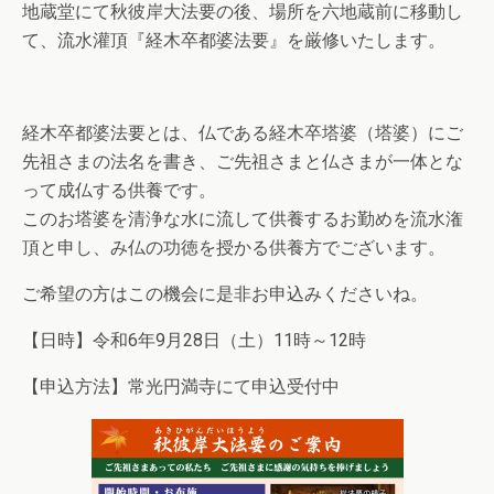
地蔵堂にて秋彼岸大法要の後、場所を六地蔵前に移動し
て、流水灌頂『経木卒都婆法要』を厳修いたします。
経木卒都婆法要とは、仏である経木卒塔婆（塔婆）にご
先祖さまの法名を書き、ご先祖さまと仏さまが一体とな
って成仏する供養です。
このお塔婆を清浄な水に流して供養するお勤めを流水潅
頂と申し、み仏の功徳を授かる供養方でございます。
ご希望の方はこの機会に是非お申込みくださいね。
【日時】令和6年9月28日（土）11時～12時
【申込方法】常光円満寺にて申込受付中