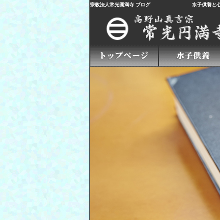
宗教法人常光圓満寺 ブログ
水子供養
と