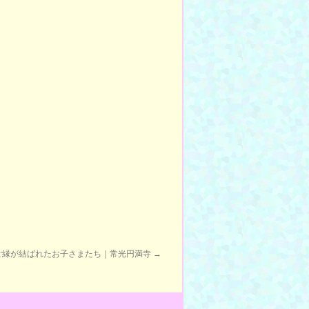
ご縁が結ばれたお子さまたち｜常光円満寺
→