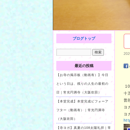
ブログトップ
20
最近の投稿
【お寺の掲示板（動画有）】今日
という日は、残りの人生の最初の
1
日｜常光円満寺（大阪吹田）
十
普
【本堂完成】本堂完成ビフォーア
ヨ
フター（動画有）｜常光円満寺
ヨ
（大阪吹田）
htt
【寺ヨガ】真夏の108太陽礼拝｜常