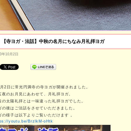
【寺ヨガ・法話】中秋の名月にちなみ月礼拝ヨガ
20年10月2日
0月2日に常光円満寺の寺ヨガが開催されました。
五夜のお月見にあわせて、月礼拝ヨガ。
段の太陽礼拝とは一味違った礼拝ヨガでした。
ガの後はご法話をさせていただきました。
ガの様子は以下よりご覧いただけます
。
ps://youtu.be/BrzlkM-oHtk