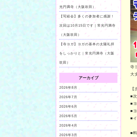
光円満寺（大阪吹田）
【写経会】多くの参加者に感謝！
次回は10月15日です｜常光円満寺
（大阪吹田）
【寺ヨガ】ヨガの基本の太陽礼拝
をしっかりと｜常光円満寺（大阪
吹田）
寺
大
アーカイブ
2026年8月
【
■
2026年7月
■
2026年6月
■
2026年5月
■
2026年4月
■
2026年3月