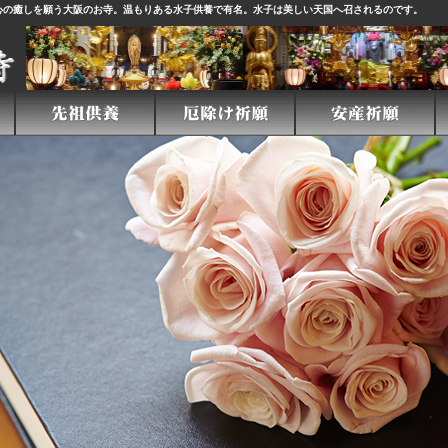
心の癒しを願う大阪のお寺。温もりある
水子供養
で有名。水子は美しい天国へ召されるのです。