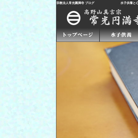
宗教法人常光圓満寺 ブログ
水子供養
と