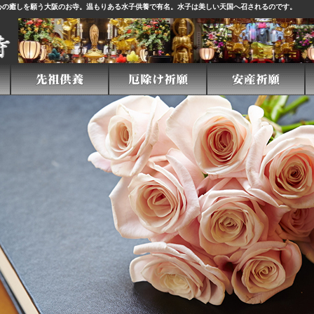
心の癒しを願う大阪のお寺。温もりある
水子供養
で有名。水子は美しい天国へ召されるのです。