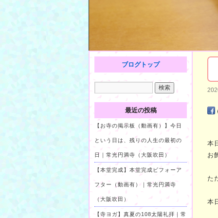
ブログトップ
20
最近の投稿
【お寺の掲示板（動画有）】今日
という日は、残りの人生の最初の
本
お
日｜常光円満寺（大阪吹田）
【本堂完成】本堂完成ビフォーア
た
フター（動画有）｜常光円満寺
（大阪吹田）
本
【寺ヨガ】真夏の108太陽礼拝｜常