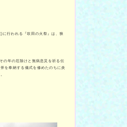
(祝)に行われる『吹田の火祭』は、狭
、その年の厄除けと無病息災を祈る伝
や斧を奉納する儀式を修めたのちに炎
す。