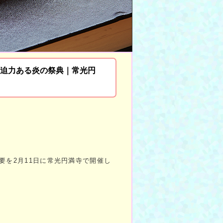
の迫力ある炎の祭典｜常光円
要を2月11日に常光円満寺で開催し