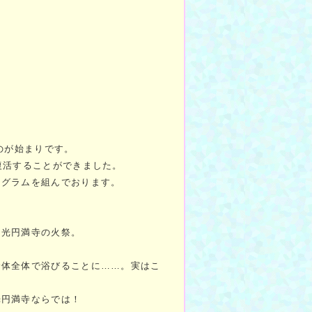
のが始まりです。
復活することができました。
ログラムを組んでおります。
常光円満寺の火祭。
。
身体全体で浴びることに……。実はこ
光円満寺ならでは！