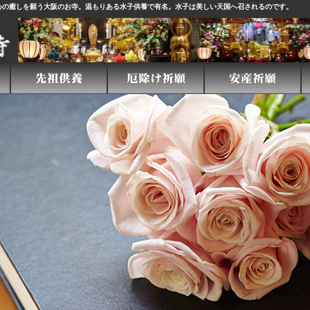
心の癒しを願う大阪のお寺。温もりある
水子供養
で有名。水子は美しい天国へ召されるのです。