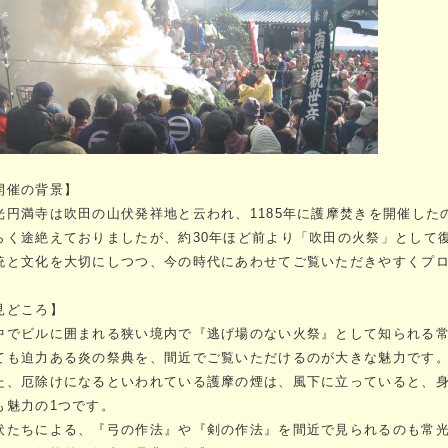
開催の背景】
光円満寺は吹田の山伏発祥地と云われ、1185年に護摩焚きを開催した
らく途絶えておりましたが、約30年ほど前より「吹田の火祭」として
統と文化を大切にしつつ、今の時代にあわせてご覧いただきやすくプ
見どころ】
中でビルに囲まれる狭い境内で『逃げ場のない火祭』として知られる
ても迫力ある炎の祭典を、間近でご覧いただけるのが大きな魅力です
た、厄除けになるといわれている護摩の煙は、風下に立っていると、
も魅力の1つです。
伏たちによる、『弓の作法』や『剣の作法』を間近で見られるのも常