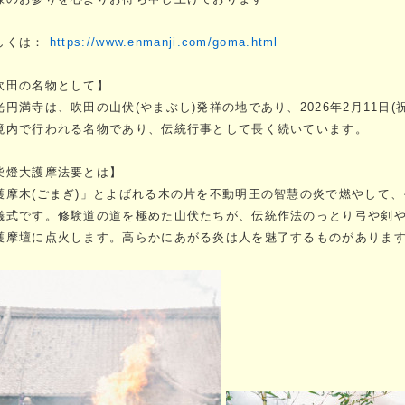
しくは：
https://www.enmanji.com/goma.html
吹田の名物として】
光円満寺は、吹田の山伏(やまぶし)発祥の地であり、2026年2月11日
境内で行われる名物であり、伝統行事として長く続いています。
柴燈大護摩法要とは】
護摩木(ごまぎ)」とよばれる木の片を不動明王の智慧の炎で燃やして
儀式です。修験道の道を極めた山伏たちが、伝統作法のっとり弓や剣
護摩壇に点火します。高らかにあがる炎は人を魅了するものがありま