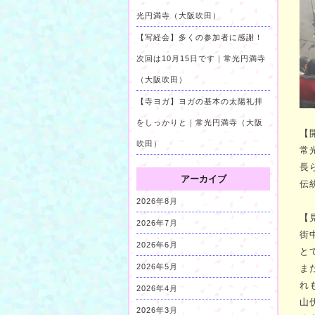
光円満寺（大阪吹田）
【写経会】多くの参加者に感謝！
次回は10月15日です｜常光円満寺
（大阪吹田）
【寺ヨガ】ヨガの基本の太陽礼拝
をしっかりと｜常光円満寺（大阪
【
吹田）
常
長
アーカイブ
伝
2026年8月
【
2026年7月
街
2026年6月
と
2026年5月
ま
れ
2026年4月
山
2026年3月