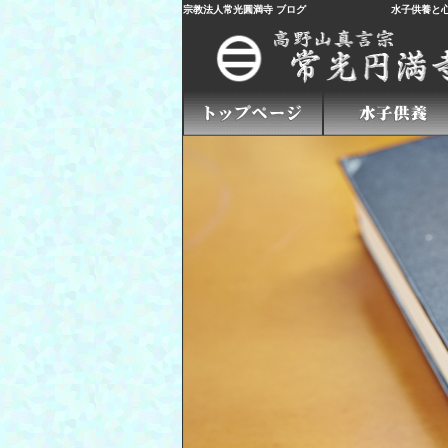
宗教法人常光圓満寺 ブログ
水子供養
と