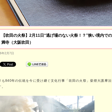
【吹田の火祭】2月11日“逃げ場のない火祭！？”狭い境内で
満寺（大阪吹田）
26年2月7日
年も840年の伝統を今に受け継ぐ文化行事「吹田の火祭」柴燈大護摩法
す。