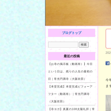
ブログトップ
20
最近の投稿
【お寺の掲示板（動画有）】今日
という日は、残りの人生の最初の
日｜常光円満寺（大阪吹田）
今
ま
【本堂完成】本堂完成ビフォーア
フター（動画有）｜常光円満寺
（大阪吹田）
【寺ヨガ】真夏の108太陽礼拝｜常