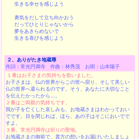
生きる幸せを感じよう
勇気をだして立ち向かおう
だってひとりじゃないから
夢をあきらめないで
生きる喜びを感じよう
２、ありがたき地蔵尊
作詞：常光円満寺 作曲：林秀茂 お唄：山本陽子
１番はお子さまの気持ちを歌いました。
お子さまは、仏の世界からこの世へ宿り、そして美しい
仏の世界へ還られるのです。そう、あなたに大切なこと
を伝えたかったから…。
２番はご両親の気持ちです。
我が子を亡くした哀しみも、お地蔵さまはわかっておい
でです。目を閉じれば、ほら、あの子はそこにおいでで
すよ。
３番、常光円満寺は祈りの聖地。
お地蔵さまの御前で、貴方の想いをお届けいたしましょ