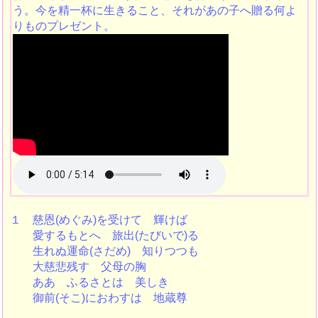
う。今を精一杯に生きること、それがあの子へ贈る何よ
りものプレゼント。
１ 慈恩(めぐみ)を受けて 輝けば
愛するもとへ 旅出(たびいで)る
生れぬ運命(さだめ) 知りつつも
大慈悲残す 父母の胸
ああ ふるさとは 美しき
御前(そこ)におわすは 地蔵尊