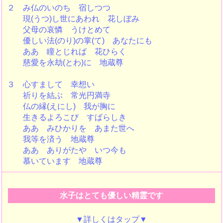
２ み仏のいのち 宿しつつ
現(うつ)し世にあわれ 花しぼみ
父母の哀憐 うけとめて
優しい法(のり)の掌(て) あなたにも
ああ 瞳とじれば 花ひらく
慈愛を永劫(とわ)に 地蔵尊
３ 心すまして 幸想い
祈りを結ぶ 常光円満寺
仏の縁(えにし) 我が胸に
生きるよろこび すばらしき
ああ みひかりを あまた世へ
我等を済う 地蔵尊
ああ ありがたや いつ今も
慕いています 地蔵尊
水子はとても優しい精霊です
▼詳しくはタップ▼