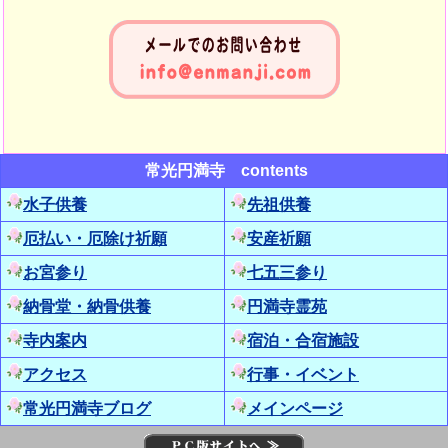
常光円満寺 contents
水子供養
先祖供養
厄払い・厄除け祈願
安産祈願
お宮参り
七五三参り
納骨堂・納骨供養
円満寺霊苑
寺内案内
宿泊・合宿施設
アクセス
行事・イベント
常光円満寺ブログ
メインページ