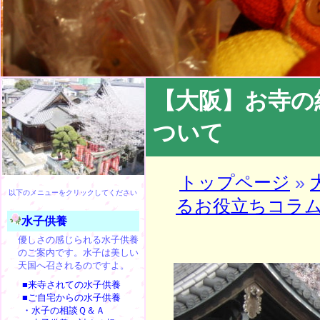
【大阪】お寺の
ついて
トップページ
»
以下のメニューをクリックしてください
るお役立ちコラ
水子供養
優しさの感じられる水子供養
のご案内です。水子は美しい
天国へ召されるのですよ。
■来寺されての水子供養
■ご自宅からの水子供養
・水子の相談Ｑ＆Ａ