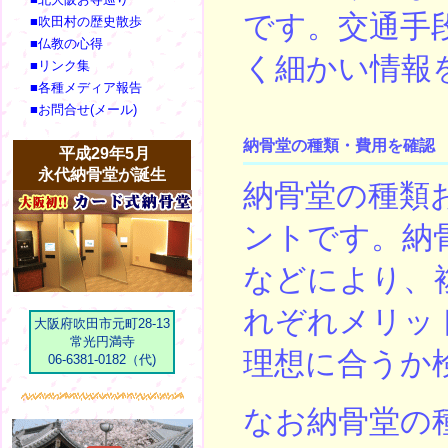
です。交通手
■吹田村の歴史散歩
■仏教の心得
く細かい情報
■リンク集
■各種メディア報告
■お問合せ(メール)
納骨堂の種類・費用を確認
平成29年5月
永代納骨堂が誕生
納骨堂の種類
ントです。納
などにより、
れぞれメリッ
大阪府吹田市元町28-13
常光円満寺
理想に合うか
06-6381-0182（代)
なお納骨堂の