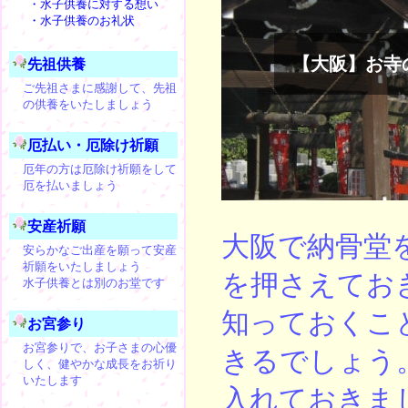
・水子供養に対する想い
・水子供養のお礼状
【大阪】お寺
先祖供養
ご先祖さまに感謝して、先祖
の供養をいたしましょう
厄払い・厄除け祈願
厄年の方は厄除け祈願をして
厄を払いましょう
安産祈願
大阪で納骨堂
安らかなご出産を願って安産
祈願をいたしましょう
を押さえてお
水子供養とは別のお堂です
知っておくこ
お宮参り
お宮参りで、お子さまの心優
きるでしょう
しく、健やかな成長をお祈り
いたします
入れておきま