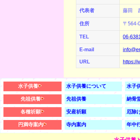
代表者
藤田 
住所
〒564
TEL
06-63
E-mail
info@e
URL
https:/
水子供養
水子供養について
水子
先祖供養
先祖供養
納骨
各種祈願
安産祈願
厄除
円満寺案内
寺内案内
年中