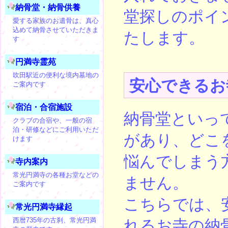
納骨堂・納骨供養
堂探しのポイ
愛する家族のお遺骨は、真心
込めて納骨させていただきま
たします。
す
円満寺霊苑
吹田駅近の便利な境内墓地の
安心できるお
ご案内です
宿泊・合宿施設
納骨堂といっ
クラブの合宿や、一般の宿
泊・研修などにご利用いただ
があり、どこ
けます
悩んでしまう
寺内案内
常光円満寺の各種お堂などの
ません。
ご案内です
こちらでは、
常光円満寺縁起
西暦735年の古刹、常光円満
れるお寺の納