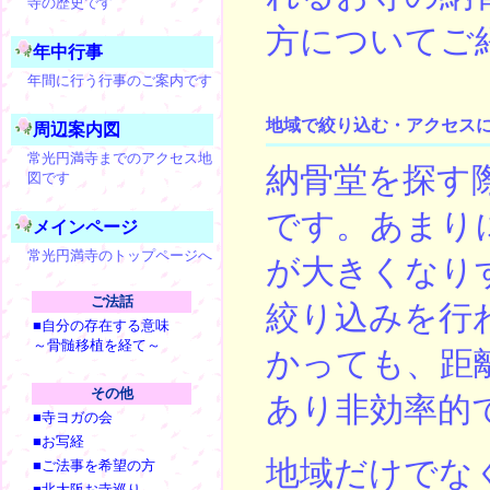
寺の歴史です
方についてご
年中行事
年間に行う行事のご案内です
地域で絞り込む・アクセス
周辺案内図
常光円満寺までのアクセス地
納骨堂を探す
図です
です。あまり
メインページ
常光円満寺のトップページへ
が大きくなり
ご法話
絞り込みを行
■自分の存在する意味
～骨髄移植を経て～
かっても、距
その他
あり非効率的
■寺ヨガの会
■お写経
地域だけでな
■ご法事を希望の方
■北大阪お寺巡り