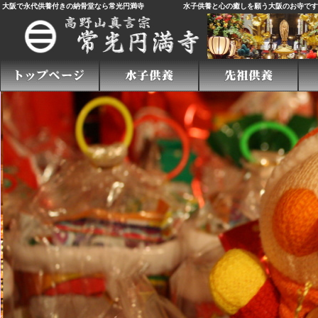
大阪で永代供養付きの納骨堂なら常光円満寺
水子供養
と心の癒しを願う大阪のお寺で