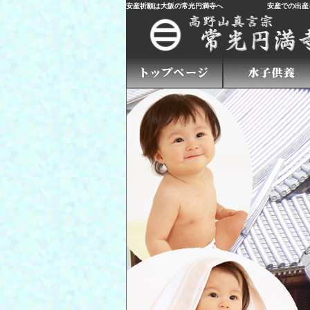
安産祈願は大阪の常光円満寺へ
安産での出産