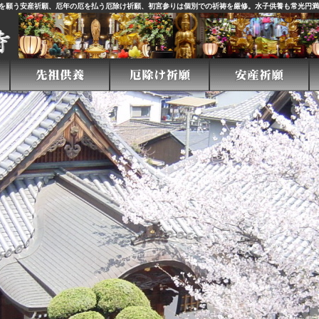
を願う安産祈願、厄年の厄を払う厄除け祈願、初宮参りは個別での祈祷を厳修。水子供養も常光円満