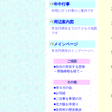
年中行事
年間に行う行事のご案内です
周辺案内図
常光円満寺までのアクセス地図
です
メインページ
常光円満寺のトップページへ
ご法話
■自分の存在する意味
～骨髄移植を経て～
その他
■寺ヨガの会
■お写経
■ご法事を希望の方
■北大阪お寺巡り
■吹田村の歴史散歩