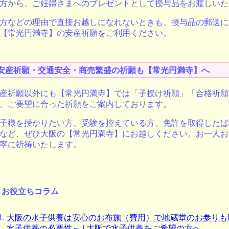
方から、ご妊婦さまへのプレゼントとして授与品をお渡しいた
方などの理由で直接お越しになれないときも、授与品の郵送に
【常光円満寺】の安産祈願をご利用ください。
安産祈願・交通安全・商売繁盛の祈願も【常光円満寺】へ
産祈願以外にも【常光円満寺】では「子授け祈願」「合格祈願
、ご要望に合った祈願をご案内しております。
子様を授かりたい方、受験を控えている方、免許を取得したば
など、ぜひ大阪の【常光円満寺】にお越しください。お一人お
寧に祈祷いたします。
お役立ちコラム
大阪の水子供養は安心のお布施（費用）で地蔵堂のお参りも
水子供養の必要性～ | 大阪で水子供養をご希望の方へ