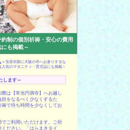
予約制の個別祈祷・安心の費用
誌にも掲載～
ム
»
安産祈願に大阪の寺へお参りするな
は人気のマタニティ・育児誌にも掲載～
たします～
の際は【常光円満
寺
】へお越し
負担をなるべく少なくするた
祈祷で待ち時間を少なくしてお
用
でご利用いただけます。ご祈
参ください。「はらまきタイ