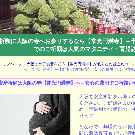
祈願に大阪の寺へお参りするなら【常光円満寺】～
でのご祈願は人気のマタニティ・育児
トップページ
»
大阪で水子供養を行う【常光円満寺】が教えるお役立ちコラ
ら【常光円満寺】～予約制の個別祈祷・安心の費用でのご祈願
安産祈願は大阪の寺【常光円満寺】へ～安心の費用でご祈祷い
大阪
で
安産祈願
をお考え
ください。ご妊婦さまの
め、予約制かつ個別のご
ります。
どなたでも無理のない
費
願の際は腹帯もぜひご持