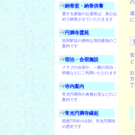
の
納骨堂・納骨供養
遠
愛する家族のお遺骨は、真心込
に
めて納骨させていただきます
円満寺霊苑
吹田駅近の便利な境内墓地のご
案内です
安
宿泊・合宿施設
ど
クラブの合宿や、一般の宿泊・
お
研修などにご利用いただけます
方
丁
寺内案内
常光円満寺の各種お堂などのご
案内です
常光円満寺縁起
西暦735年の古刹、常光円満寺
の歴史です