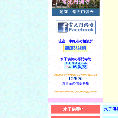
流産・中絶者の相談所
水子供養の専門寺院
【ご案内】
真言宗の僧侶募集
水子供養
水子供