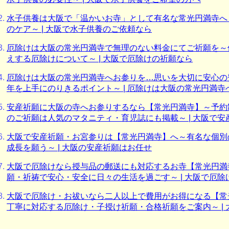
水子供養は大阪で「温かいお寺」として有名な常光円満寺へ
のケア～ | 大阪で水子供養のご依頼なら
厄除けは大阪の常光円満寺で無理のない料金にてご祈願を～
えする厄除けについて～ | 大阪で厄除けの祈願なら
厄除けは大阪の常光円満寺へお参りを…思いを大切に安心の
年を上手にのりきるポイント～ | 厄除けは大阪の常光円満寺
安産祈願に大阪の寺へお参りするなら【常光円満寺】～予約
のご祈願は人気のマタニティ・育児誌にも掲載～ | 大阪で
大阪で安産祈願・お宮参りは【常光円満寺】へ～有名な個別
成長を願う～ | 大阪の安産祈願はお任せ
大阪で厄除けなら授与品の郵送にも対応するお寺【常光円満
願・祈祷で安心・安全に日々の生活を過ごす～ | 大阪で厄除
大阪で厄除け・お祓いなら二人以上で費用がお得になる【常
丁寧に対応する厄除け・子授け祈願・合格祈願をご案内～ |