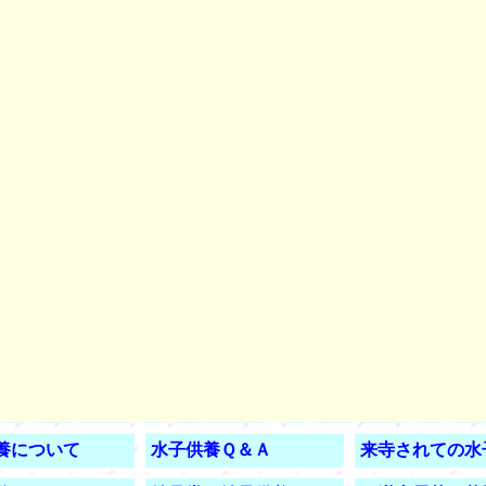
養について
水子供養Ｑ＆Ａ
来寺されての水