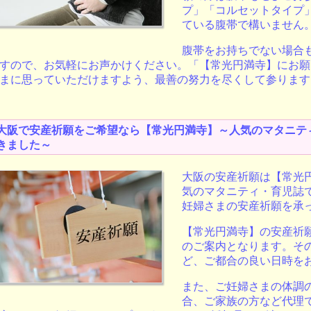
プ」「コルセットタイプ
ている腹帯で構いません
腹帯をお持ちでない場合
すので、お気軽にお声かけください。「【常光円満寺】にお願
まに思っていただけますよう、最善の努力を尽くして参ります
大阪で安産祈願をご希望なら【常光円満寺】～人気のマタニテ
きました～
大阪の安産祈願は【常光
気
のマタニティ・育児誌
妊婦さまの安産祈願を承
【常光円満寺】の安産祈
のご案内となります。そ
ど、ご都合の良い日時を
また、ご妊婦さまの体調
合、ご家族の方など代理