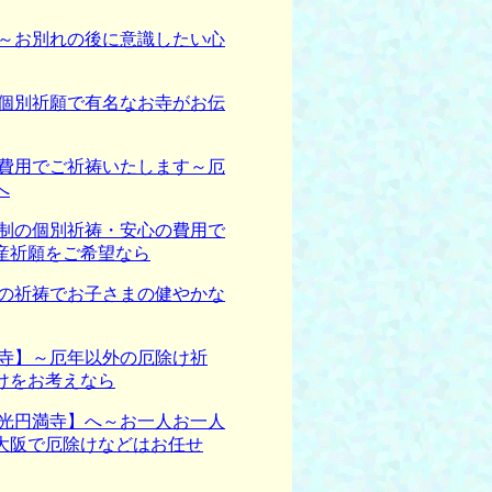
～お別れの後に意識したい心
個別祈願で有名なお寺がお伝
費用でご祈祷いたします～厄
へ
制の個別祈祷・安心の費用で
安産祈願をご希望なら
の祈祷でお子さまの健やかな
寺】～厄年以外の厄除け祈
けをお考えなら
光円満寺】へ～お一人お一人
 大阪で厄除けなどはお任せ