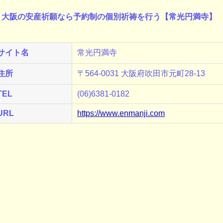
大阪の安産祈願なら予約制の個別祈祷を行う【常光円満寺】
サイト名
常光円満寺
住所
〒564-0031 大阪府吹田市元町28-13
TEL
(06)6381-0182
URL
https://www.enmanji.com