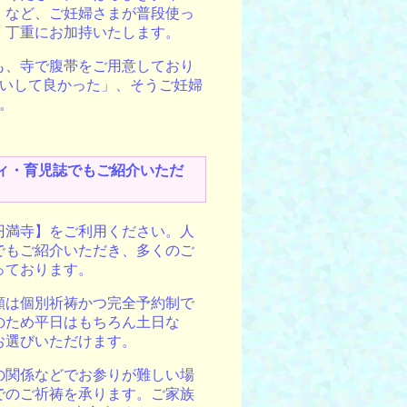
」など、ご妊婦さまが普段使っ
。丁重にお加持いたします。
も、寺で腹帯をご用意しており
いして良かった」、そうご妊婦
。
ィ・育児誌でもご紹介いただ
円満寺】をご利用ください。
人
でもご紹介いただき、多くのご
っております。
願は個別祈祷かつ完全予約制で
のため平日はもちろん土日な
お選びいただけます。
の関係などでお参りが難しい場
でのご祈祷を承ります。ご家族