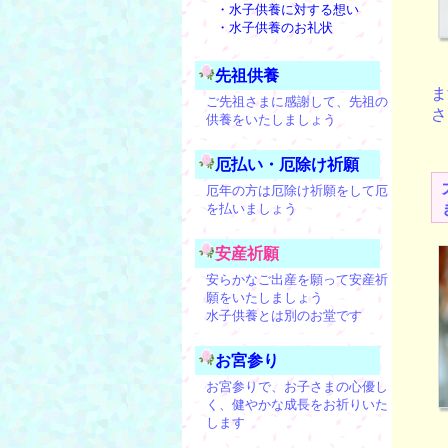
・水子供養に対する想い
・水子供養のお礼状
先祖供養
ま
ご先祖さまに感謝して、先祖の
さ
供養をいたしましょう
厄払い・厄除け祈願
厄年の方は厄除け祈願をして厄
を払いましょう
安産祈願
安らかなご出産を願って安産祈
願をいたしましょう
水子供養とは別のお堂です
お宮参り
お宮参りで、お子さまの心優し
く、健やかな成長をお祈りいた
します