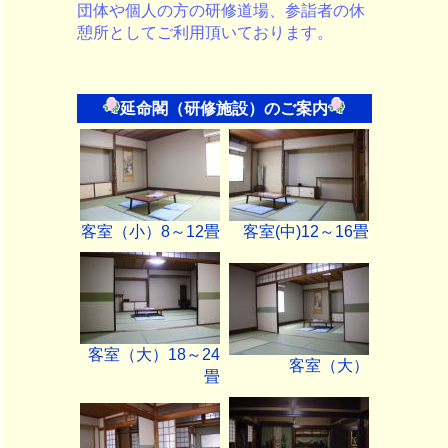
団体や個人の方の研修道場、参詣者の休
憩所としてご利用頂いております。
延命閣（研修施設）のご案内
客室（小）8～12畳
客室(中)12～16畳
客室（大）18～24
客室（大）
畳