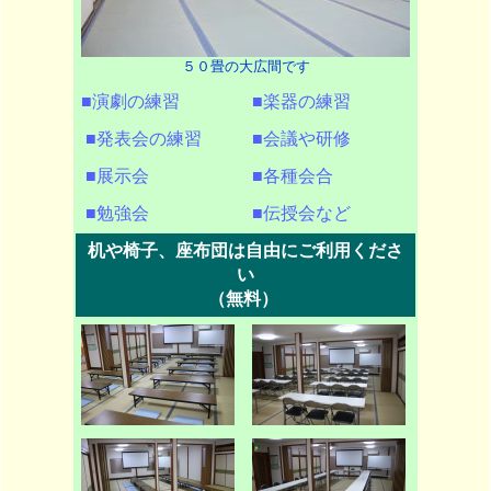
５０畳の大広間です
■演劇の練習
■楽器の練習
■発表会の練習
■会議や研修
■展示会
■各種会合
■勉強会
■伝授会など
机や椅子、座布団は自由にご利用くださ
い
（無料）