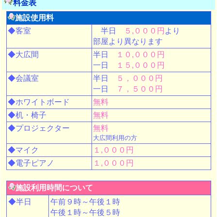
料金表
施設使用料
◆客室
半日
５,０００円
より
部屋より異なります
◆大広間
半日
１０,０００円
一日
１５,０００円
◆会議室
半日
５，０００円
一日
７，５００円
◆ホワイトボード
無料
◆机・椅子
無料
◆プロジェクター
無料
大広間利用の方
◆マイク
１,０００円
◆電子ピアノ
１,０００円
施設利用時間について
◆半日
午前９時～午後１時
午後１時～午後５時