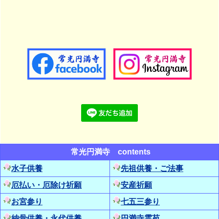
2026年08月03日 10:15
【寺ヨガ】真夏の108太陽礼拝｜常光円満寺
（大阪吹田）
昨日は毎年恒例の「真夏の108太陽礼拝」ヨガ
の基本的な動きである太陽礼拝を108回繰り返
すというヨガ...
続きを読む
2026年07月19日 09:59
【写経会】多くの参加者に感謝！次回は10
月15日です｜常光円満寺（大阪吹田）
お写経は２部制になって、ゆっくりお話できる
ようになりとても嬉しい限り！今月も午前と午
後合わせて40名...
続きを読む
常光円満寺 contents
2026年07月18日 16:52
水子供養
先祖供養・ご法事
【寺ヨガ】ヨガの基本の太陽礼拝をしっか
厄払い・厄除け祈願
安産祈願
りと｜常光円満寺（大阪吹田）
本日のヨガは、「ザ・太陽礼拝」呼吸と動きの
お宮参り
七五三参り
一体化8月2日に開催する『真夏のチャリティー
納骨供養・永代供養
円満寺霊苑