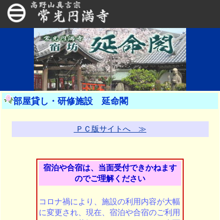
部屋貸し・研修施設 延命閣
ＰＣ版サイトへ ≫
宿泊や合宿は、当面受付できかねます
のでご理解ください
コロナ禍により、施設の利用内容が大幅
に変更され、現在、宿泊や合宿のご利用