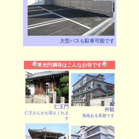
大型バスも駐車可能です
常光円満寺はこんなお寺です
仁王門
外観
仁王さんがお迎えくれま
風格ある客殿です
す