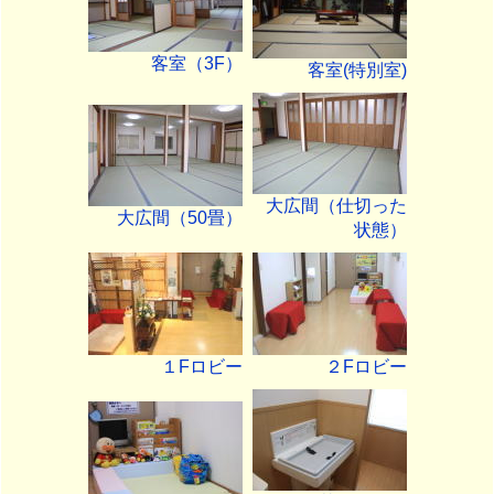
客室（3F）
客室(特別室)
大広間（仕切った
大広間（50畳）
状態）
１Fロビー
２Fロビー