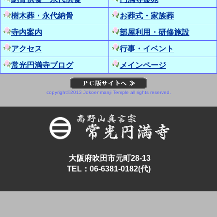
108回太陽礼...
続きを読む
樹木葬・永代納骨
お葬式・家族葬
2026年07月03日 23:14
寺内案内
部屋利用・研修施設
【寺ヨガ】動きのある楽しいヨガでした｜
常光円満寺（大阪吹田）
アクセス
行事・イベント
今日の寺ヨガのテーマは『楽しいヴィンヤサ』
常光円満寺ブログ
メインページ
ヴィンヤサとは、呼吸と連動して流れるように
ヨガのポーズをす...
続きを読む
copyright©2013 Jokoenmanji Temple all rights reserved.
2026年06月19日 23:01
【寺ヨガ】くびれある美しい身体へ『ツイ
ストヨガ』｜常光円満寺（大阪吹田）
今日の寺ヨガは『ツイスト！身体を絞るヨガ』
身体をねじる動きがメインのヨガでした。常光
円満寺の寺ヨガは...
続きを読む
大阪府吹田市元町28-13
TEL：06-6381-0182(代)
2026年06月18日 20:00
【写経会】今日も多くのご参加に感謝です
｜常光円満寺（大阪吹田）
今日も午前と午後合わせて45名ほどの参加がご
ざいました。どちらも20名ほどの参加人数でし