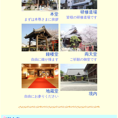
研修道場
本堂
皆様の研修道場です
まずは本尊さまに挨拶
鐘楼堂
両天堂
自由に鐘が撞ます
ご祈願の御堂です
地蔵堂
境内
自由にお参りください