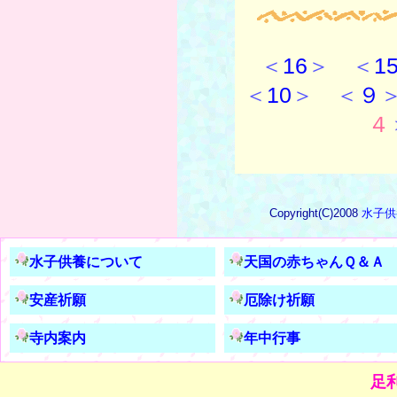
＜
16
＞ ＜
1
＜
10
＞ ＜
９
４
Copyright(C)2008
水子供
水子供養について
天国の赤ちゃんＱ＆Ａ
安産祈願
厄除け祈願
寺内案内
年中行事
足