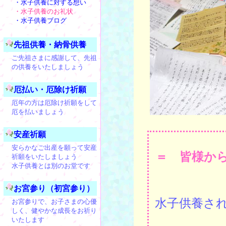
・水子供養に対する想い
・水子供養のお礼状
・水子供養ブログ
先祖供養・納骨供養
ご先祖さまに感謝して、先祖
の供養をいたしましょう
厄払い・厄除け祈願
厄年の方は厄除け祈願をして
厄を払いましょう
安産祈願
安らかなご出産を願って安産
＝ 皆様か
祈願をいたしましょう
水子供養とは別のお堂です
お宮参り（初宮参り）
水子供養さ
お宮参りで、お子さまの心優
しく、健やかな成長をお祈り
いたします