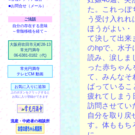
■お問合せ（メール）
た。これっぽ
う受け入れれ
ご法話
自分の存在する意味
ほうがよい・
～骨髄移植を経て～
て決して出来
大阪府吹田市元町28-13
のhpで、水
常光円満寺
06-6381-0182（代)
読み、涙しま
った赤ちゃん
常光円満寺
テレビCM 動画
て、みんなそ
ばっているこ
上のボタンをクリックすると
疲れてしまう
お気に入り登録ができます
訪問させてい
自分を取り戻
流産・中絶者の相談所
す。体ももち
に。