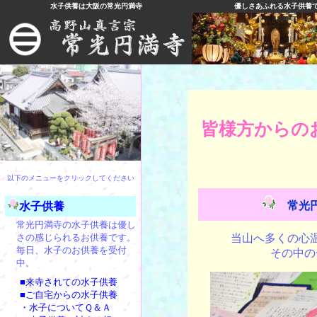
水子供養は大阪の常光円満寺
優しさあふれる水子供養で
皆様方からの
以下のメニューをクリックしてください
常光
水子供養
常光円満寺の水子供養は優し
さの感じられるお供養です。
当山へ多くの心
毎日、水子のお供養を受付
その中の
中。
■来寺されての水子供養
■ご自宅からの水子供養
・水子についてＱ＆Ａ