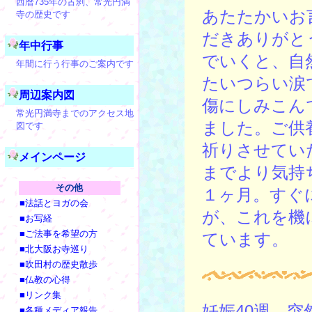
西暦735年の古刹、常光円満
あたたかいお
寺の歴史です
だきありがと
年中行事
でいくと、自
年間に行う行事のご案内です
たいつらい涙
周辺案内図
傷にしみこん
常光円満寺までのアクセス地
ました。ご供
図です
祈りさせてい
メインページ
までより気持
その他
１ヶ月。すぐ
■法話とヨガの会
が、これを機
■お写経
■ご法事を希望の方
ています。
■北大阪お寺巡り
■吹田村の歴史散歩
■仏教の心得
■リンク集
妊娠40週、
■各種メディア報告