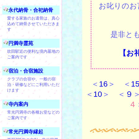
お叱りのお
永代納骨・合祀納骨
愛する家族のお遺骨は、真心
込めて納骨させていただきま
す
是非と
円満寺霊苑
【お
吹田駅近の便利な境内墓地の
ご案内です
宿泊・合宿施設
クラブの合宿や、一般の宿
＜
16
＞ ＜
1
泊・研修などにご利用いただ
けます
＜
10
＞ ＜
９
４
寺内案内
常光円満寺の各種お堂などの
ご案内です
常光円満寺縁起