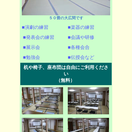
５０畳の大広間です
■演劇の練習
■楽器の練習
■発表会の練習
■会議や研修
■展示会
■各種会合
■勉強会
■伝授会など
机や椅子、座布団は自由にご利用くださ
い
（無料）