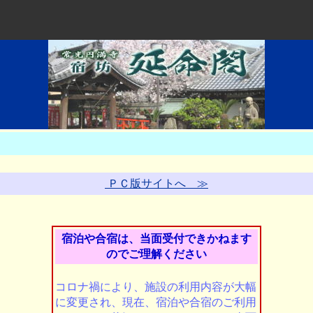
ＰＣ版サイトへ ≫
宿泊や合宿は、当面受付できかねます
のでご理解ください
コロナ禍により、施設の利用内容が大幅
に変更され、現在、宿泊や合宿のご利用