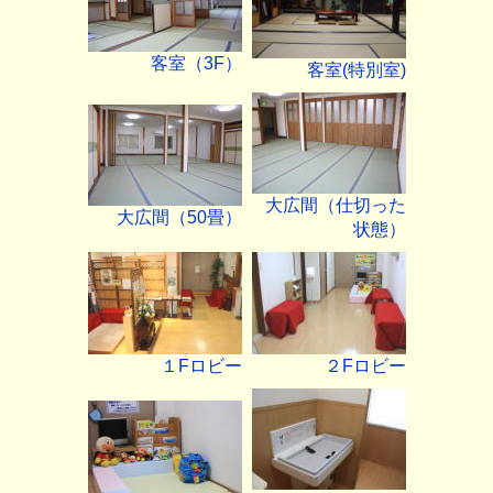
客室（3F）
客室(特別室)
大広間（仕切った
大広間（50畳）
状態）
１Fロビー
２Fロビー