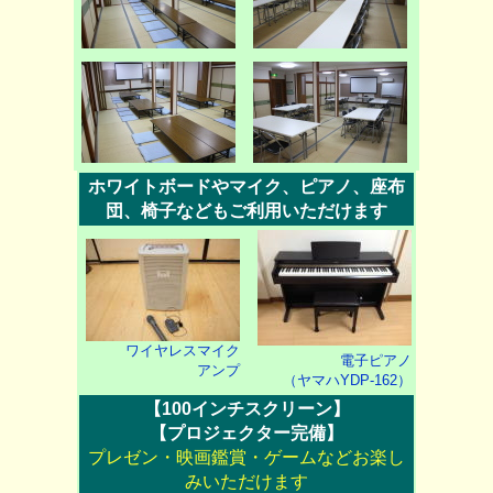
ホワイトボードやマイク、ピアノ、座布
団、椅子などもご利用いただけます
ワイヤレスマイク
電子ピアノ
アンプ
（ヤマハYDP-162）
【100インチスクリーン】
【プロジェクター完備】
プレゼン・映画鑑賞・ゲームなどお楽し
みいただけます