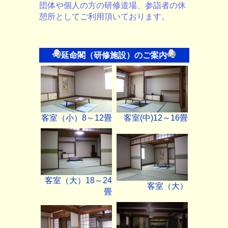
団体や個人の方の研修道場、参詣者の休
憩所としてご利用頂いております。
延命閣（研修施設）のご案内
客室（小）8～12畳
客室(中)12～16畳
客室（大）18～24
客室（大）
畳