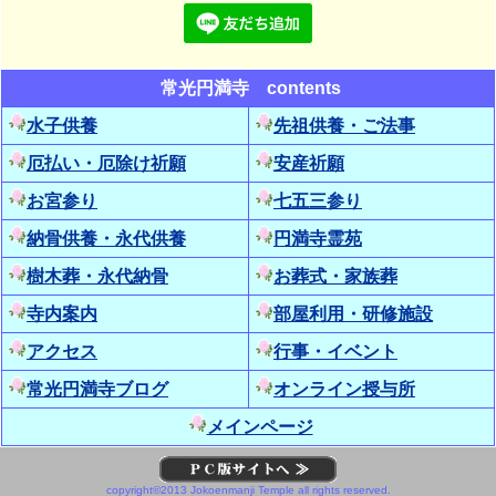
（大阪吹田）
昨日は毎年恒例の「真夏の108太陽礼拝」ヨガ
の基本的な動きである太陽礼拝を108回繰り返
すというヨガ...
続きを読む
常光円満寺 contents
2026年07月19日 09:59
水子供養
先祖供養・ご法事
【写経会】多くの参加者に感謝！次回は10
厄払い・厄除け祈願
安産祈願
月15日です｜常光円満寺（大阪吹田）
お写経は２部制になって、ゆっくりお話できる
お宮参り
七五三参り
ようになりとても嬉しい限り！今月も午前と午
納骨供養・永代供養
円満寺霊苑
後合わせて40名...
続きを読む
樹木葬・永代納骨
お葬式・家族葬
2026年07月18日 16:52
寺内案内
部屋利用・研修施設
【寺ヨガ】ヨガの基本の太陽礼拝をしっか
りと｜常光円満寺（大阪吹田）
アクセス
行事・イベント
本日のヨガは、「ザ・太陽礼拝」呼吸と動きの
常光円満寺ブログ
オンライン授与所
一体化8月2日に開催する『真夏のチャリティー
108回太陽礼...
続きを読む
メインページ
2026年07月03日 23:14
【寺ヨガ】動きのある楽しいヨガでした｜
copyright©2013 Jokoenmanji Temple all rights reserved.