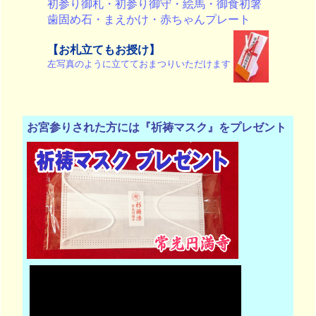
初参り御札・初参り御守・絵馬・御食初箸
歯固め石・まえかけ・赤ちゃんプレート
【お札立てもお授け】
左写真のように立てておまつりいただけます
お宮参りされた方には『祈祷マスク』をプレゼント