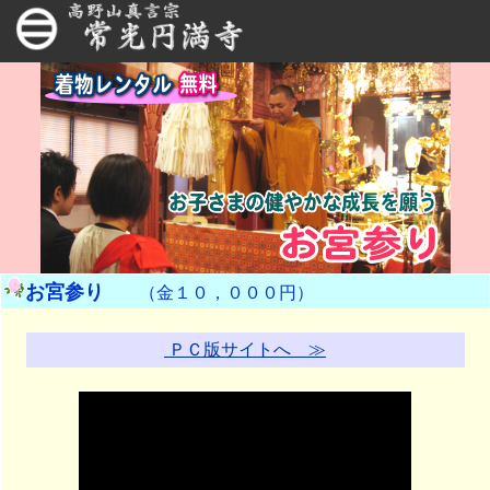
お宮参り
（金１０，０００円）
ＰＣ版サイトへ ≫