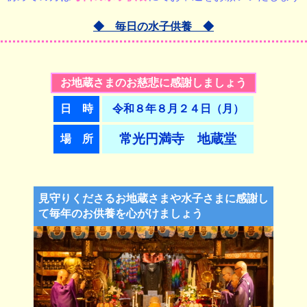
◆ 毎日の水子供養 ◆
お地蔵さまのお慈悲に感謝しましょう
日 時
令和８年８月２４日（月）
常光円満寺 地蔵堂
場 所
見守りくださるお地蔵さまや水子さまに感謝し
て毎年のお供養を心がけましょう