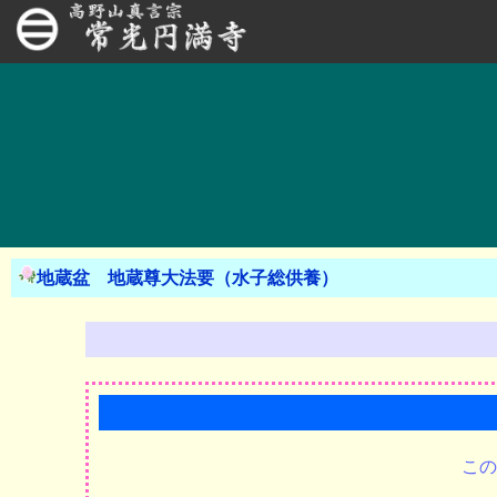
地蔵盆 地蔵尊大法要（水子総供養）
この