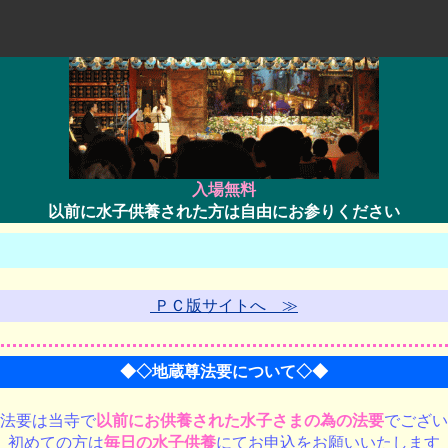
入場無料
以前に水子供養された方は自由にお参りください
ＰＣ版サイトへ ≫
◆◇地蔵尊法要について◇◆
法要は当寺で
以前にお供養された水子さまの為の法要
でござい
初めての方は
毎日の水子供養
にてお申込をお願いいたします