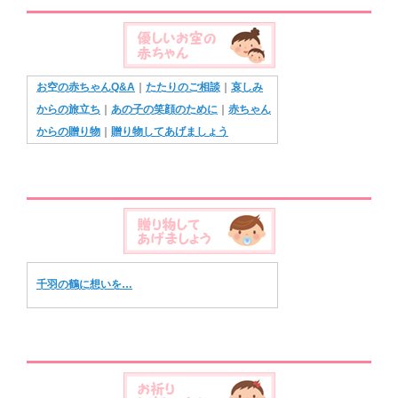
お空の赤ちゃんQ&A
｜
たたりのご相談
｜
哀しみ
からの旅立ち
｜
あの子の笑顔のために
｜
赤ちゃん
からの贈り物
｜
贈り物してあげましょう
千羽の鶴に想いを…