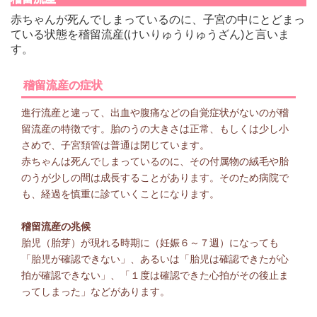
赤ちゃんが死んでしまっているのに、子宮の中にとどまっ
ている状態を稽留流産(けいりゅうりゅうざん)と言いま
す。
稽留流産の症状
進行流産と違って、出血や腹痛などの自覚症状がないのが稽
留流産の特徴です。胎のうの大きさは正常、もしくは少し小
さめで、子宮頚管は普通は閉じています。
赤ちゃんは死んでしまっているのに、その付属物の絨毛や胎
のうが少しの間は成長することがあります。そのため病院で
も、経過を慎重に診ていくことになります。
稽留流産の兆候
胎児（胎芽）が現れる時期に（妊娠６～７週）になっても
「胎児が確認できない」、あるいは「胎児は確認できたが心
拍が確認できない」、「１度は確認できた心拍がその後止ま
ってしまった」などがあります。