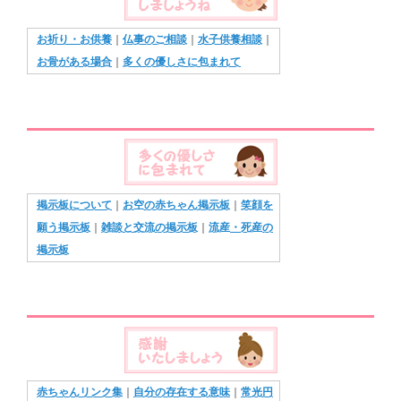
お祈り・お供養
｜
仏事のご相談
｜
水子供養相談
｜
お骨がある場合
｜
多くの優しさに包まれて
掲示板について
｜
お空の赤ちゃん掲示板
｜
笑顔を
願う掲示板
｜
雑談と交流の掲示板
｜
流産・死産の
掲示板
赤ちゃんリンク集
｜
自分の存在する意味
｜
常光円