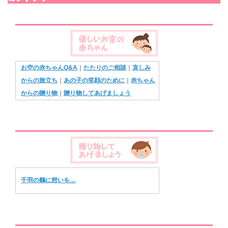
お空の赤ちゃんQ&A
｜
たたりのご相談
｜
哀しみ
からの旅立ち
｜
あの子の笑顔のために
｜
赤ちゃん
からの贈り物
｜
贈り物してあげましょう
千羽の鶴に想いを…