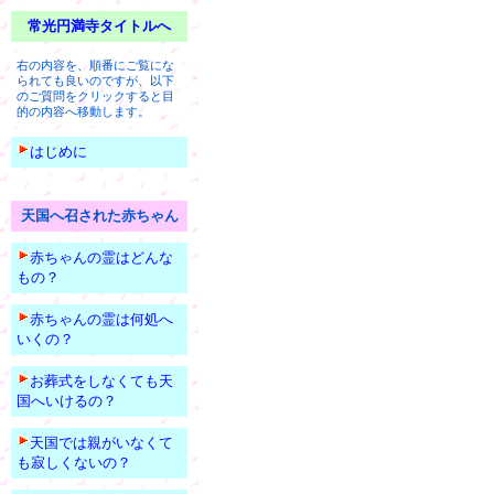
常光円満寺タイトルへ
右の内容を、順番にご覧にな
られても良いのですが、以下
のご質問をクリックすると目
的の内容へ移動します。
はじめに
天国へ召された赤ちゃん
赤ちゃんの霊はどんな
もの？
赤ちゃんの霊は何処へ
いくの？
お葬式をしなくても天
国へいけるの？
天国では親がいなくて
も寂しくないの？