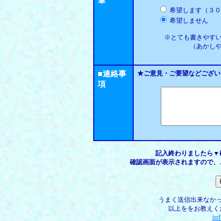
筆
希望します（３０
希望しません
※とても書きやすい毛
（あかしや新毛筆
■連絡事
★ご意見・ご要望などござい
項
記入終わりましたら▼
確認画面が表示されますので、
うまく送信出来なか
以上ををお教えく
in