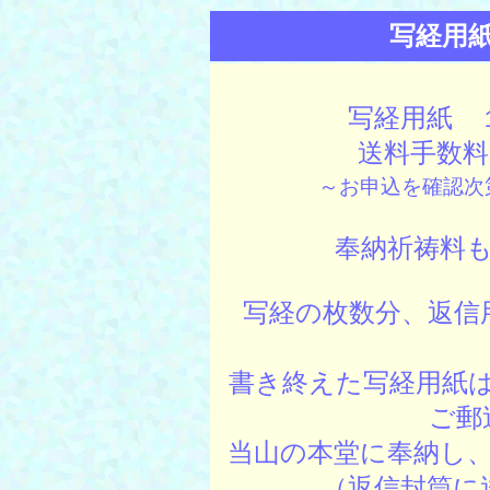
写経用
写経用紙
送料手数料
～お申込を確認次
奉納祈祷料
写経の枚数分、返信
書き終えた写経用紙
ご郵
当山の本堂に奉納し
（返信封筒に