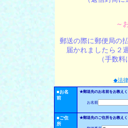
～
郵送の際に郵便局の
届かれましたら２
（手数料
◆法
■お名
★郵送先のお名前をお教えく
前
お名前
■ご住
★郵送先のご住所をお教えく
所