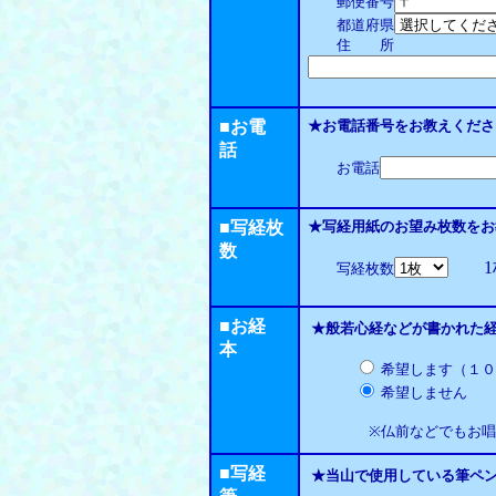
郵便番号
都道府県
住 所
■お電
★お電話番号をお教えくださ
話
お電話
■写経枚
★写経用紙のお望み枚数をお
数
1枚 
写経枚数
■お経
★般若心経などが書かれた
本
希望します（１０
希望しません
※仏前などでもお唱え
■写経
★当山で使用している筆ペ